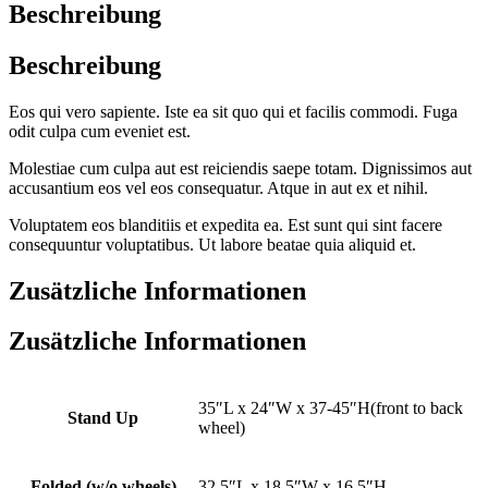
Beschreibung
Beschreibung
Eos qui vero sapiente. Iste ea sit quo qui et facilis commodi. Fuga
odit culpa cum eveniet est.
Molestiae cum culpa aut est reiciendis saepe totam. Dignissimos aut
accusantium eos vel eos consequatur. Atque in aut ex et nihil.
Voluptatem eos blanditiis et expedita ea. Est sunt qui sint facere
consequuntur voluptatibus. Ut labore beatae quia aliquid et.
Zusätzliche Informationen
Zusätzliche Informationen
35″L x 24″W x 37-45″H(front to back
Stand Up
wheel)
Folded (w/o wheels)
32.5″L x 18.5″W x 16.5″H