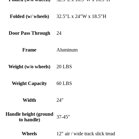
Folded (w/ wheels)
32.5″L x 24″W x 18.5″H
Door Pass Through
24
Frame
Aluminum
Weight (w/o wheels)
20 LBS
Weight Capacity
60 LBS
Width
24″
Handle height (ground
37-45″
to handle)
Wheels
12″ air / wide track slick tread