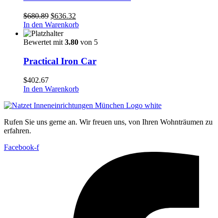
Ursprünglicher
Aktueller
$
680.89
$
636.32
Preis
Preis
In den Warenkorb
war:
ist:
$680.89
$636.32.
Bewertet mit
3.80
von 5
Practical Iron Car
$
402.67
In den Warenkorb
Rufen Sie uns gerne an. Wir freuen uns, von Ihren Wohnträumen zu
erfahren.
Facebook-f