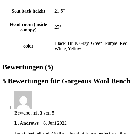
Seat back height
21.5″
Head room (inside
25″
canopy)
Black, Blue, Gray, Green, Purple, Red,
color
White, Yellow
Bewertungen (5)
5 Bewertungen für
Gorgeous Wool Bench
Bewertet mit
3
von 5
L. Androws
–
6. Juni 2022
I am 6 feet tall and 220 lbs. This shirt fit me perfectly in the