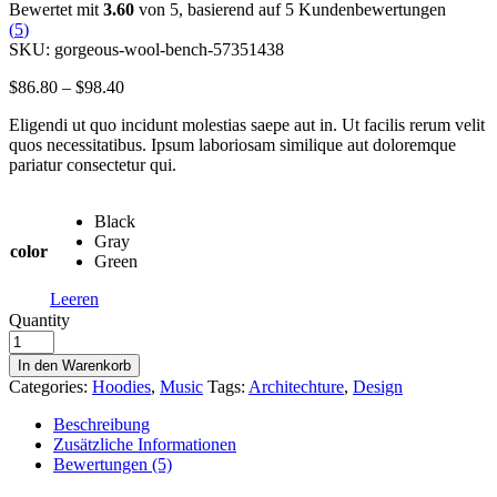
Bewertet mit
3.60
von 5, basierend auf
5
Kundenbewertungen
(
5
)
SKU:
gorgeous-wool-bench-57351438
$
86.80
–
$
98.40
Eligendi ut quo incidunt molestias saepe aut in. Ut facilis rerum velit
quos necessitatibus. Ipsum laboriosam similique aut doloremque
pariatur consectetur qui.
Black
Gray
color
Green
Leeren
Quantity
In den Warenkorb
Categories:
Hoodies
,
Music
Tags:
Architechture
,
Design
Beschreibung
Zusätzliche Informationen
Bewertungen (5)